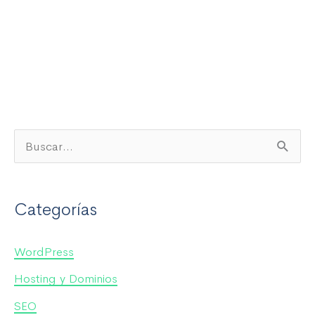
B
u
s
Categorías
c
a
WordPress
r
Hosting y Dominios
p
SEO