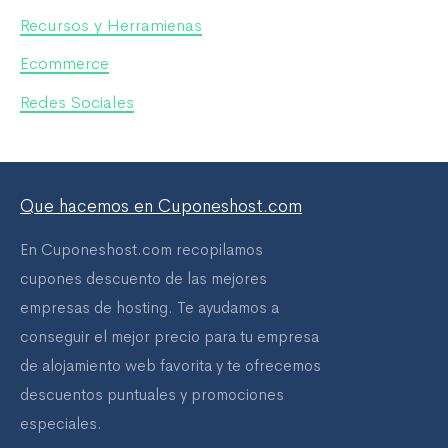
o
Recursos y Herramienas
r
Ecommerce
:
Redes Sociales
Que hacemos en Cuponeshost.com
En Cuponeshost.com recopilamos
cupones descuento de las mejores
empresas de hosting. Te ayudamos a
conseguir el mejor precio para tu empresa
de alojamiento web favorita y te ofrecemos
descuentos puntuales y promociones
especiales.