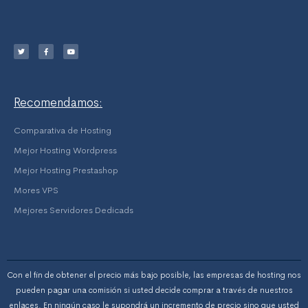
T
F
Y
w
a
o
i
c
u
t
e
t
t
b
u
e
o
b
r
o
e
k
-
f
Recomendamos:
Comparativa de Hosting
Mejor Hosting Wordpress
Mejor Hosting Prestashop
Mores VPS
Mejores Servidores Dedicads
Con el fin de obtener el precio más bajo posible, las empresas de hosting nos
pueden pagar una comisión si usted decide comprar a través de nuestros
enlaces. En ningún caso le supondrá un incremento de precio sino que usted