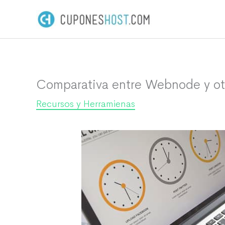
Ir
al
contenido
Comparativa entre Webnode y ot
Recursos y Herramienas