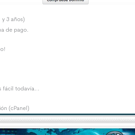
1 y 3 años)
rma de pago.
do!
s fácil todavía…
ión (cPanel)