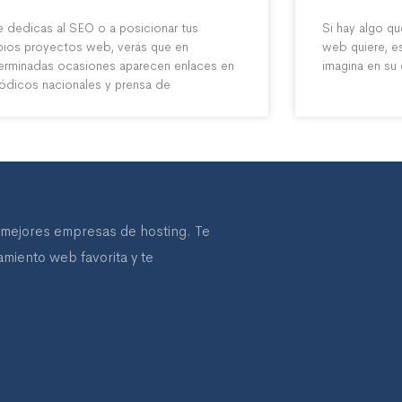
te dedicas al SEO o a posicionar tus
Si hay algo qu
pios proyectos web, verás que en
web quiere, es
erminadas ocasiones aparecen enlaces en
imagina en su 
iódicos nacionales y prensa de
mejores empresas de hosting. Te
miento web favorita y te