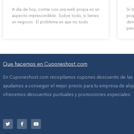
A día de hoy, contar con una web propia es un
Si 
aspecto imprescindible. Sobre todo, si tienes
pro
un negocio. El problema es que no todo
det
per
Que hacemos en Cuponeshost.com
En Cuponeshost.com recopilamos cupones descuento de las 
ayudamos a conseguir el mejor precio para tu empresa de aloja
ofrecemos descuentos puntuales y promociones especiales.
T
F
Y
w
a
o
i
c
u
t
e
t
t
b
u