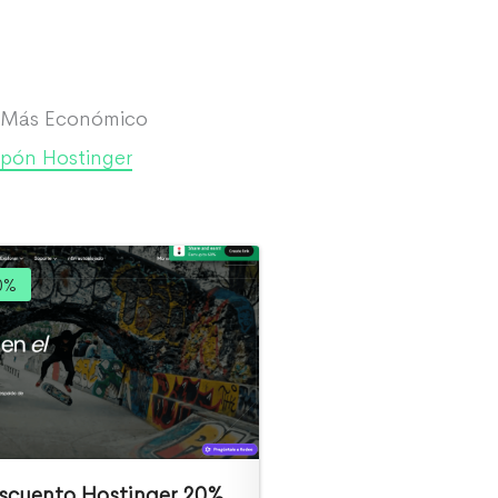
 Más Económico
pón Hostinger
0%
scuento Hostinger 20%