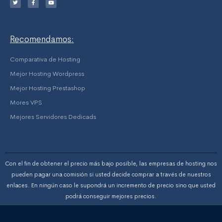
t
e
t
t
b
u
e
o
b
r
o
e
k
-
f
Recomendamos:
Comparativa de Hosting
Mejor Hosting Wordpress
Mejor Hosting Prestashop
Mores VPS
Mejores Servidores Dedicads
Con el fin de obtener el precio más bajo posible, las empresas de hosting nos
pueden pagar una comisión si usted decide comprar a través de nuestros
enlaces. En ningún caso le supondrá un incremento de precio sino que usted
podrá conseguir mejores precios.