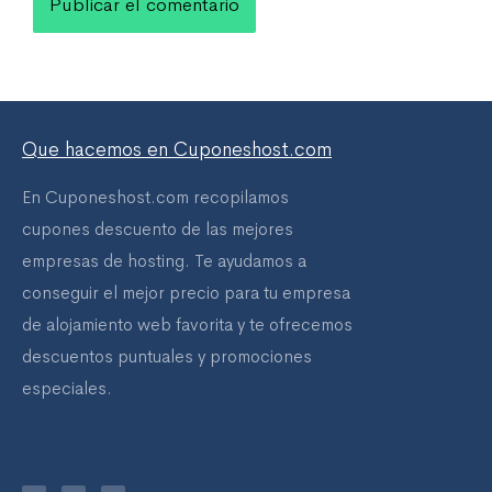
Que hacemos en Cuponeshost.com
En Cuponeshost.com recopilamos
cupones descuento de las mejores
empresas de hosting. Te ayudamos a
conseguir el mejor precio para tu empresa
de alojamiento web favorita y te ofrecemos
descuentos puntuales y promociones
especiales.
T
F
Y
w
a
o
i
c
u