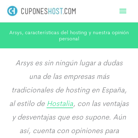
Ir
Men
al
princ
contenido
Arsys, características del hosting y nuestra opinión
personal
Arsys es sin ningún lugar a dudas
una de las empresas más
tradicionales de hosting en España,
al estilo de
Hostalia
, con las ventajas
y desventajas que eso supone. Aún
así, cuenta con opiniones para