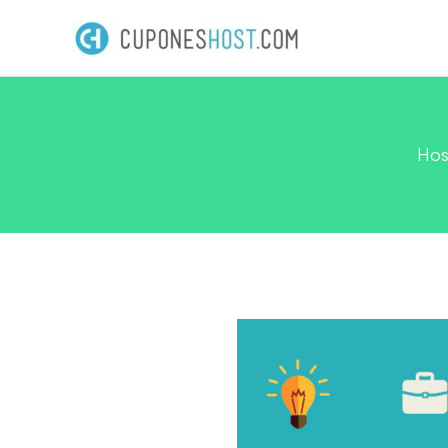
Ir
al
contenido
Hos