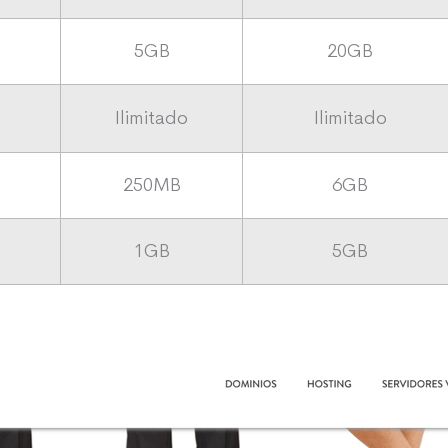
5GB
20GB
s
Ilimitado
Ilimitado
s
250MB
6GB
s
1GB
5GB