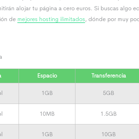
tirán alojar tu página a cero euros. Si buscas algo ec
ción de
mejores hosting ilimitados
, dónde por muy poc
a
a
Espacio
Transferencia
l
1GB
5GB
l
10MB
1.5GB
l
1GB
10GB