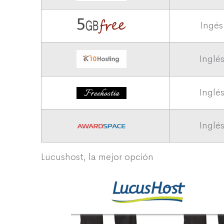
Ingés
Inglé
Inglé
Inglé
Lucushost, la mejor opción