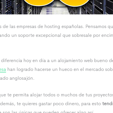
s de las empresas de hosting españolas. Pensamos qu
dando un soporte excepcional que sobresale por enc
ue diferencia hoy en día a un alojamiento web bueno d
esa
han logrado hacerse un hueco en el mercado sob
cado anglosajón.
ue te permita alojar todos o muchos de tus proyectos 
además, te quieres gastar poco dinero, para esto
tend
a son las únicas que pueden ofrecer algo así.