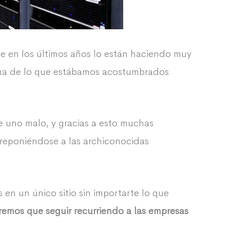
e en los últimos años lo están haciendo muy
ima de lo que estábamos acostumbrados
e uno malo, y gracias a esto muchas
reponiéndose a las archiconocidas
en un único sitio sin importarte lo que
remos que seguir recurriendo a las empresas