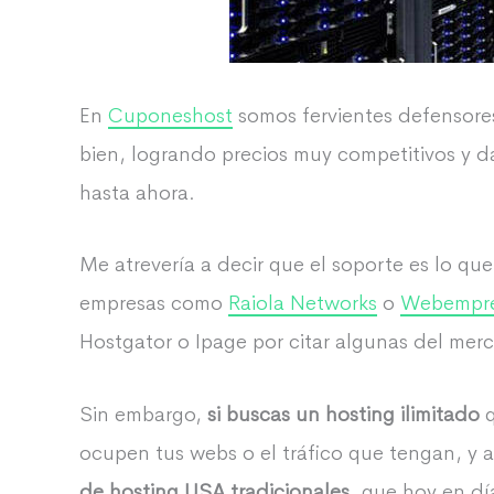
En
Cuponeshost
somos fervientes defensore
bien, logrando precios muy competitivos y 
hasta ahora.
Me atrevería a decir que el soporte es lo q
empresas como
Raiola Networks
o
Webempr
Hostgator o Ipage por citar algunas del mer
Sin embargo,
si buscas un hosting ilimitado
q
ocupen tus webs o el tráfico que tengan, y 
de hosting USA tradicionales
, que hoy en dí