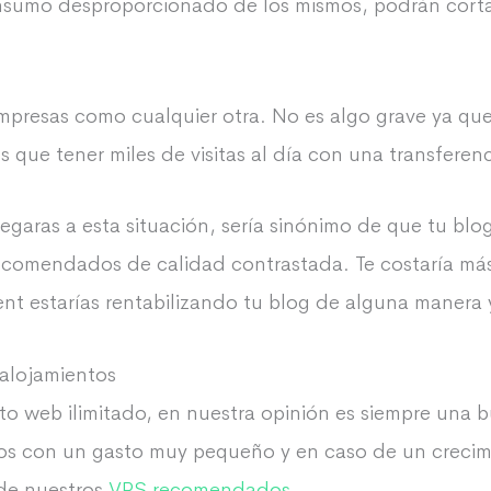
nsumo desproporcionado de los mismos, podrán cortart
mpresas como cualquier otra. No es algo grave ya que 
s que tener miles de visitas al día con una transferen
garas a esta situación, sería sinónimo de que tu blo
ecomendados de calidad contrastada. Te costaría más
ment estarías rentabilizando tu blog de alguna manera
 alojamientos
o web ilimitado, en nuestra opinión es siempre una b
os con un gasto muy pequeño y en caso de un crecim
 de nuestros
VPS recomendados
.