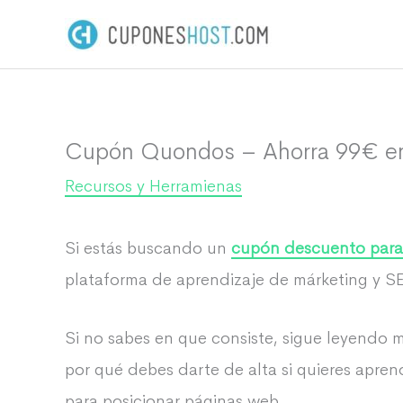
Ir
al
contenido
Cupón Quondos – Ahorra 99€ en 
Recursos y Herramienas
Si estás buscando un
cupón descuento par
plataforma de aprendizaje de márketing y S
Si no sabes en que consiste, sigue leyendo m
por qué debes darte de alta si quieres apre
para posicionar páginas web.