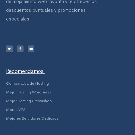
de alojamiento web favorita y te ofrecemos
descuentos puntuales y promociones
especiales.
T
F
Y
w
a
o
i
c
u
t
e
t
t
b
u
e
o
b
r
o
e
k
-
f
Recomendamos:
Comparativa de Hosting
Mejor Hosting Wordpress
Mejor Hosting Prestashop
Mores VPS
Mejores Servidores Dedicads