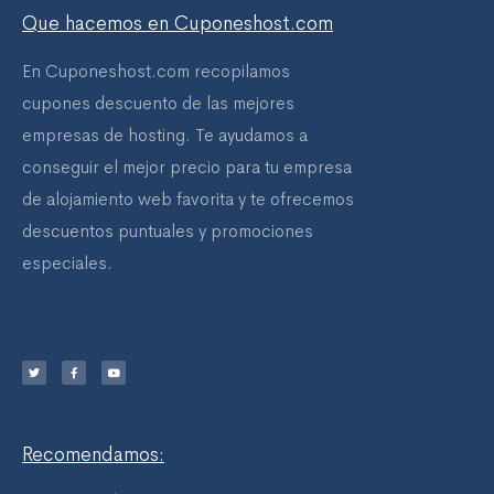
Que hacemos en Cuponeshost.com
En Cuponeshost.com recopilamos
cupones descuento de las mejores
empresas de hosting. Te ayudamos a
conseguir el mejor precio para tu empresa
de alojamiento web favorita y te ofrecemos
descuentos puntuales y promociones
especiales.
T
F
Y
w
a
o
i
c
u
t
e
t
t
b
u
e
o
b
r
o
e
k
-
f
Recomendamos: