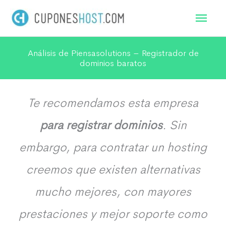
Ir
Men
al
princ
contenido
Análisis de Piensasolutions – Registrador de
dominios baratos
Te recomendamos esta empresa
para registrar dominios
. Sin
embargo, para contratar un hosting
creemos que existen alternativas
mucho mejores, con mayores
prestaciones y mejor soporte como