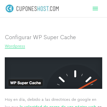
Ir
Men
al
princ
contenido
Configurar WP Super Cache
Wordpress
Hoy en día, debido a las directrices de google en
las que
la velocidad de carga de una página web
es