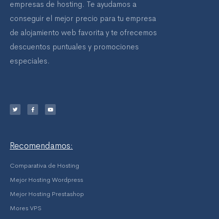
empresas de hosting. Te ayudamos a
conseguir el mejor precio para tu empresa
de alojamiento web favorita y te ofrecemos
descuentos puntuales y promociones
especiales.
T
F
Y
w
a
o
i
c
u
t
e
t
t
b
u
e
o
b
r
o
e
k
-
f
Recomendamos:
Comparativa de Hosting
Mejor Hosting Wordpress
Mejor Hosting Prestashop
Mores VPS