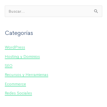
B
u
s
Categorías
c
a
WordPress
r
Hosting y Dominios
p
SEO
o
Recursos y Herramienas
r
Ecommerce
:
Redes Sociales