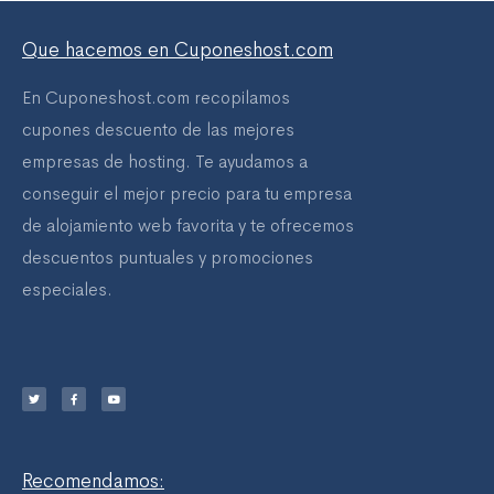
Que hacemos en Cuponeshost.com
En Cuponeshost.com recopilamos
cupones descuento de las mejores
empresas de hosting. Te ayudamos a
conseguir el mejor precio para tu empresa
de alojamiento web favorita y te ofrecemos
descuentos puntuales y promociones
especiales.
T
F
Y
w
a
o
i
c
u
t
e
t
t
b
u
e
o
b
r
o
e
k
-
f
Recomendamos: