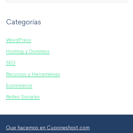
u
s
Categorías
c
a
WordPress
r
Hosting y Dominios
p
SEO
o
Recursos y Herramienas
r
Ecommerce
:
Redes Sociales
Que hacemos en Cuponeshost.com