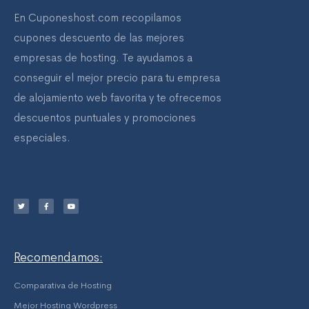
En Cuponeshost.com recopilamos
cupones descuento de las mejores
empresas de hosting. Te ayudamos a
conseguir el mejor precio para tu empresa
de alojamiento web favorita y te ofrecemos
descuentos puntuales y promociones
especiales.
T
F
Y
w
a
o
i
c
u
t
e
t
t
b
u
e
o
b
r
o
e
k
-
f
Recomendamos:
Comparativa de Hosting
Mejor Hosting Wordpress