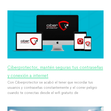
Ciberprotector, mantén seguras tus contraseñas
y conexión a internet
Con Ciberprotector se acabó el tener que recordar tus
usuarios y contraseñas constantemente y el correr peligro
cuando te conectas desde el wifi gratuito de