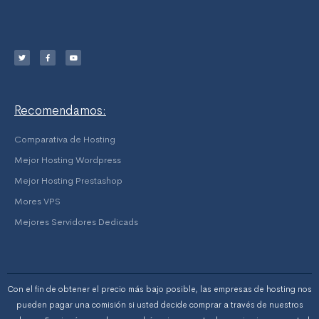
T
F
Y
w
a
o
i
c
u
t
e
t
t
b
u
e
o
b
r
o
e
k
-
f
Recomendamos:
Comparativa de Hosting
Mejor Hosting Wordpress
Mejor Hosting Prestashop
Mores VPS
Mejores Servidores Dedicads
Con el fin de obtener el precio más bajo posible, las empresas de hosting nos
pueden pagar una comisión si usted decide comprar a través de nuestros