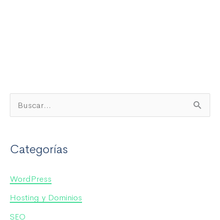
B
u
s
Categorías
c
a
WordPress
r
Hosting y Dominios
p
SEO