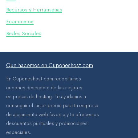
o
Recursos y Herramienas
r
Ecommerce
:
Redes Sociales
Que hacemos en Cuponeshost.com
En Cuponeshost.com recopilamos
cupones descuento de las mejores
empresas de hosting. Te ayudamos a
conseguir el mejor precio para tu empresa
de alojamiento web favorita y te ofrecemos
descuentos puntuales y promociones
especiales.