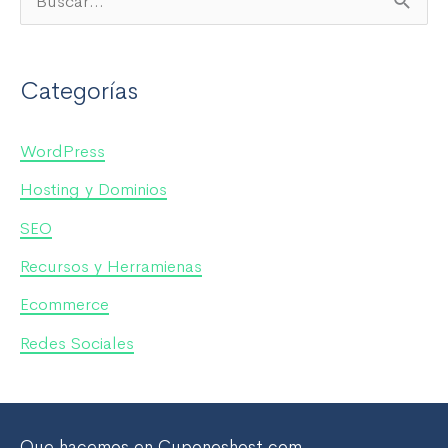
B
u
s
Categorías
c
a
WordPress
r
Hosting y Dominios
p
SEO
o
Recursos y Herramienas
r
Ecommerce
:
Redes Sociales
Que hacemos en Cuponeshost.com