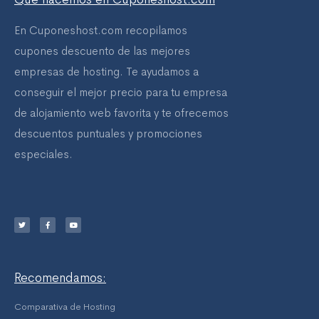
En Cuponeshost.com recopilamos
cupones descuento de las mejores
empresas de hosting. Te ayudamos a
conseguir el mejor precio para tu empresa
de alojamiento web favorita y te ofrecemos
descuentos puntuales y promociones
especiales.
T
F
Y
w
a
o
i
c
u
t
e
t
t
b
u
e
o
b
r
o
e
k
-
f
Recomendamos:
Comparativa de Hosting