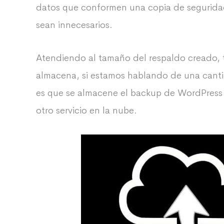
datos que conformen una copia de segurid
sean innecesarios.
Atendiendo al tamaño del respaldo creado, t
almacena, si estamos hablando de una cant
es que se almacene el backup de WordPress
otro servicio en la nube.