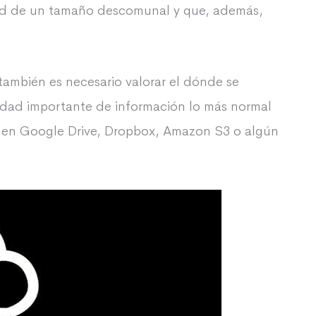
ad de un tamaño descomunal y que, además,
ambién es necesario valorar el dónde se
idad importante de información lo más normal
 en Google Drive, Dropbox, Amazon S3 o algún