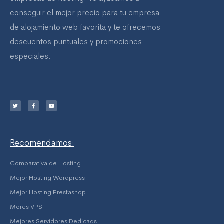
conseguir el mejor precio para tu empresa
de alojamiento web favorita y te ofrecemos
descuentos puntuales y promociones
especiales.
T
F
Y
w
a
o
i
c
u
t
e
t
t
b
u
e
o
b
r
o
e
k
-
f
Recomendamos:
Comparativa de Hosting
Mejor Hosting Wordpress
Mejor Hosting Prestashop
Mores VPS
Mejores Servidores Dedicads